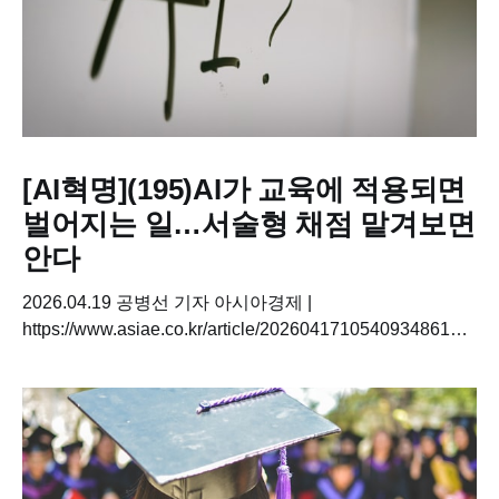
[AI혁명](195)AI가 교육에 적용되면
벌어지는 일…서술형 채점 맡겨보면
안다
2026.04.19 공병선 기자 아시아경제 |
https://www.asiae.co.kr/article/2026041710540934861
[인터뷰]조현구 CT 대표 교사에서 AI 스타트업 대표로 AI
에이전트 적극 도입…"실적 개선" "...