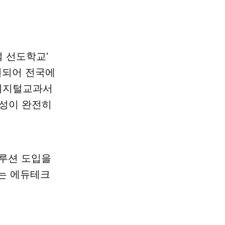
털 선도학교'
편되어 전국에
 디지털교과서
향성이 완전히
솔루션 도입을
없는 에듀테크