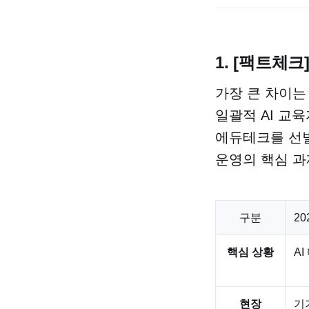
1. [팩트체크
가장 큰 차이는
일괄적 AI 교
에듀테크를 선
운영의 핵심 과
구분
2
핵심 상황
A
현장
기