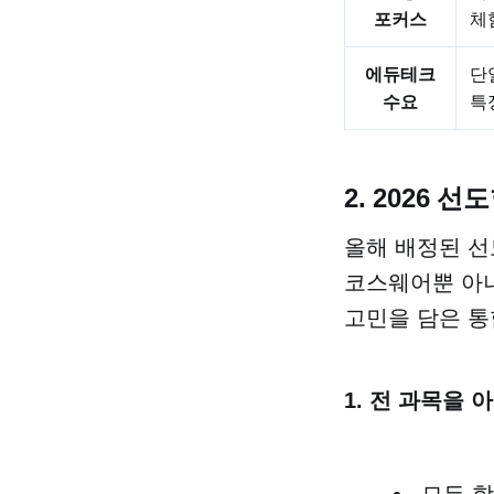
포커스
체
에듀테크
단
수요
특
2. 2026 
올해 배정된 선
코스웨어뿐 아니라
고민을 담은 통
1. 전 과목을 
모든 학