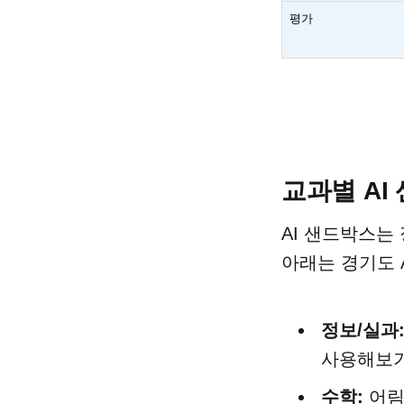
평가
교과별 AI
AI 샌드박스는
아래는 경기도 
정보/실과
사용해보
수학:
어림