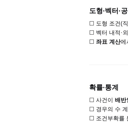
도형·벡터·
☐ 도형 조건(직
☐ 벡터 내적·
☐
좌표 계산
에
확률·통계
☐ 사건이
배반
☐ 경우의 수 
☐ 조건부확률