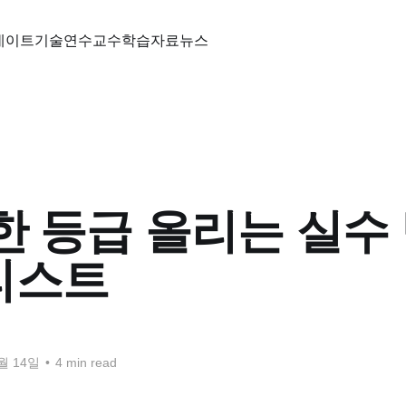
데이트
기술
연수
교수학습자료
뉴스
한 등급 올리는 실수
리스트
0월 14일
•
4 min read