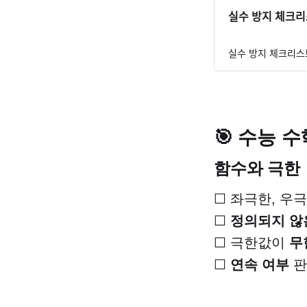
실수 방지 체크ᄅ
실수 방지 체크리스
🎯 수능 
함수와 극한
☐ 좌극한, 우
☐
정의되지 않은
☐ 극한값이
무
☐
연속 여부
판