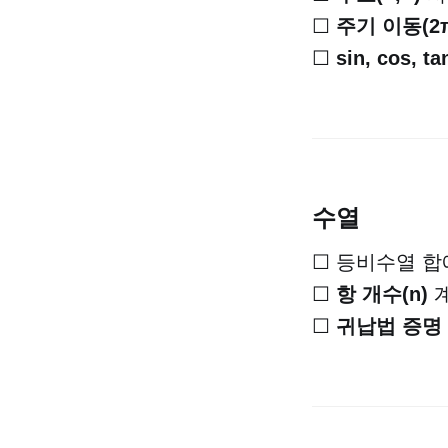
☐
주기 이동(2π
☐
sin, cos, ta
수열
☐ 등비수열 
☐
항 개수(n)
계
☐
귀납법 증명 