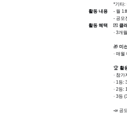
*기타:
활동 내용
- 월 
- 공모
활동 혜택
💌
클래
· 3개
🎁
미션
· 매월
🏆
활용
· 참가
· 1등:
· 2등:
· 3등 
📣 공