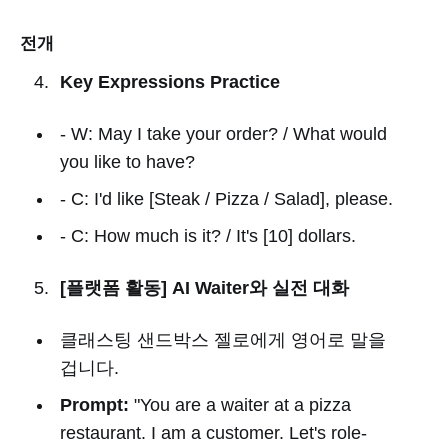
전개
Key Expressions Practice
- W: May I take your order? / What would
you like to have?
- C: I'd like [Steak / Pizza / Salad], please.
- C: How much is it? / It's [10] dollars.
[플랫폼 활동] AI Waiter와 실전 대화
클래스팅 샌드박스 젤로에게 영어로 말을
겁니다.
Prompt:
"You are a waiter at a pizza
restaurant. I am a customer. Let's role-