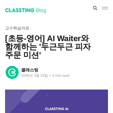
교수학습자료
[초등-영어] AI Waiter와
함께하는 '두근두근 피자
주문 미션'
클래스팅
2026년 2월 23일
•
3 min read