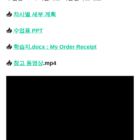
📥
차시별 세부 계획
📥
수업용 PPT
📥
학습지.docx : My Order Receipt
📥
참고 동영상
.mp4